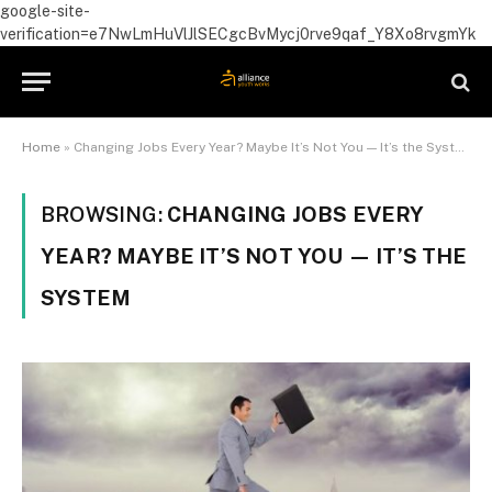
google-site-
verification=e7NwLmHuVlJlSECgcBvMycj0rve9qaf_Y8Xo8rvgmYk
Home
»
Changing Jobs Every Year? Maybe It’s Not You — It’s the System
BROWSING:
CHANGING JOBS EVERY
YEAR? MAYBE IT’S NOT YOU — IT’S THE
SYSTEM