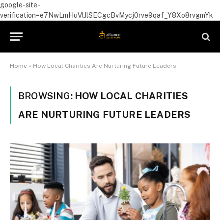
google-site-
verification=e7NwLmHuVlJlSECgcBvMycj0rve9qaf_Y8Xo8rvgmYk
Home
»
How Local Charities Are Nurturing Future Leaders
BROWSING:
HOW LOCAL CHARITIES
ARE NURTURING FUTURE LEADERS