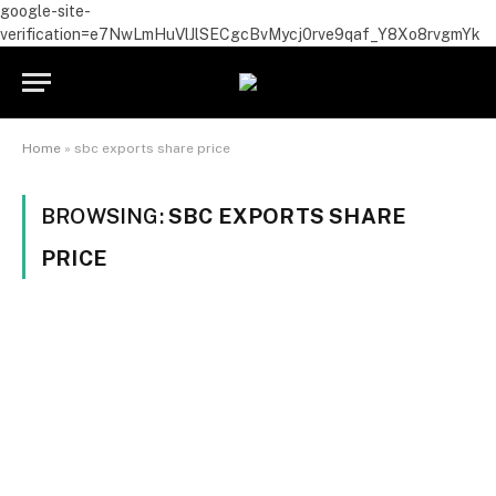
google-site-
verification=e7NwLmHuVlJlSECgcBvMycj0rve9qaf_Y8Xo8rvgmYk
Home
»
sbc exports share price
BROWSING:
SBC EXPORTS SHARE
PRICE