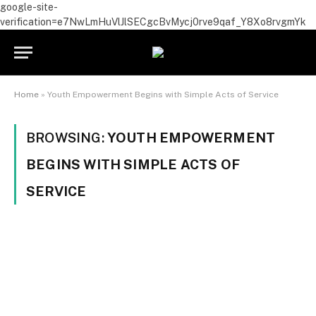
google-site-
verification=e7NwLmHuVlJlSECgcBvMycj0rve9qaf_Y8Xo8rvgmYk
Home
»
Youth Empowerment Begins with Simple Acts of Service
BROWSING:
YOUTH EMPOWERMENT
BEGINS WITH SIMPLE ACTS OF
SERVICE